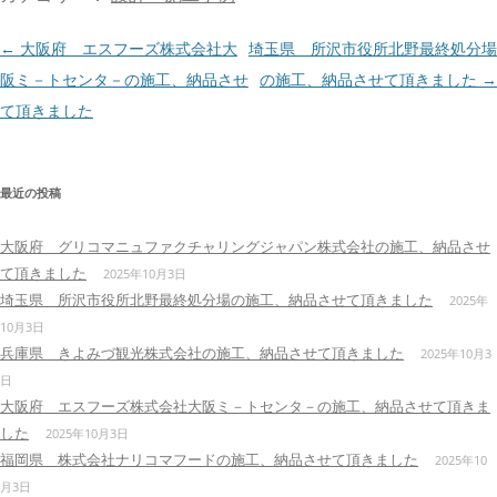
投
←
大阪府 エスフーズ株式会社大
埼玉県 所沢市役所北野最終処分場
稿
阪ミ－トセンタ－の施工、納品させ
の施工、納品させて頂きました
→
ナ
て頂きました
ビ
ゲ
最近の投稿
ー
シ
大阪府 グリコマニュファクチャリングジャパン株式会社の施工、納品させ
ョ
て頂きました
2025年10月3日
ン
埼玉県 所沢市役所北野最終処分場の施工、納品させて頂きました
2025年
10月3日
兵庫県 きよみづ観光株式会社の施工、納品させて頂きました
2025年10月3
日
大阪府 エスフーズ株式会社大阪ミ－トセンタ－の施工、納品させて頂きま
した
2025年10月3日
福岡県 株式会社ナリコマフードの施工、納品させて頂きました
2025年10
月3日